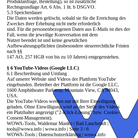
Produktanfrage, Bestellung), so ist zusätzliche
Rechtsgrundlage Art. 6 Abs. 1 lit. b DSGVO.
5.3 Speicherdauer
Die Daten werden gelöscht, sobald sie für die Erreichung des
Zweckes ihrer Erhebung nicht mehr erforderlich
sind. Für die personenbezogenen Daten aus E-Mails ist dies der
Fall, wenn die jeweilige Konversation mit dem
Nutzer beendet ist und keine gesetzlichen
Aufbewahrungspflichten (insbesondere steuerrechtliche Fristen
nach §§
147 AO, 257 HGB von bis zu 10 Jahren) entgegenstehen.
§ 6 YouTube-Videos (Google LLC)
6.1 Beschreibung und Umfang
Auf unserer Website sind Videos der Plattform YouTube
eingebunden. Betreiber der Plattform ist die Google LLC,
1600 Amphitheatre Parkway, Mountain View, CA 94043,
USA.
Die YouTube-Videos werden nur mit Ihrer Einwilligung
geladen. Ohne Einwilligung wird an der Stelle des Videos
ein Platzhalter angezeigt ("2-Klick-Lösung" bzw. Cookie-
Consent-Management).
WOWA-Tools, Waldemar Manko | Bad Lauchstädt |
tools@wowa.info | wowa.info | Seite 3 / 6
WOWA-Tools | Datenschutzerklärung | wowa.info