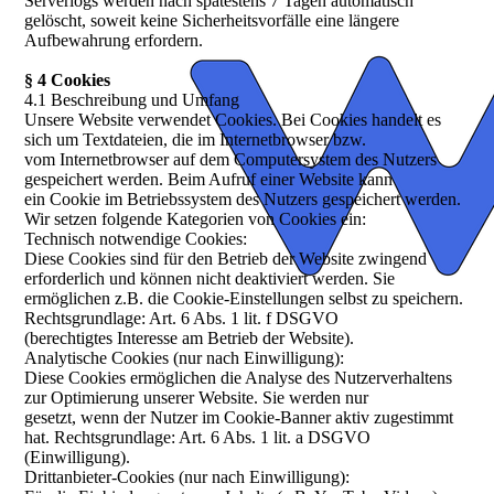
Serverlogs werden nach spätestens 7 Tagen automatisch
gelöscht, soweit keine Sicherheitsvorfälle eine längere
Aufbewahrung erfordern.
§ 4 Cookies
4.1 Beschreibung und Umfang
Unsere Website verwendet Cookies. Bei Cookies handelt es
sich um Textdateien, die im Internetbrowser bzw.
vom Internetbrowser auf dem Computersystem des Nutzers
gespeichert werden. Beim Aufruf einer Website kann
ein Cookie im Betriebssystem des Nutzers gespeichert werden.
Wir setzen folgende Kategorien von Cookies ein:
Technisch notwendige Cookies:
Diese Cookies sind für den Betrieb der Website zwingend
erforderlich und können nicht deaktiviert werden. Sie
ermöglichen z.B. die Cookie-Einstellungen selbst zu speichern.
Rechtsgrundlage: Art. 6 Abs. 1 lit. f DSGVO
(berechtigtes Interesse am Betrieb der Website).
Analytische Cookies (nur nach Einwilligung):
Diese Cookies ermöglichen die Analyse des Nutzerverhaltens
zur Optimierung unserer Website. Sie werden nur
gesetzt, wenn der Nutzer im Cookie-Banner aktiv zugestimmt
hat. Rechtsgrundlage: Art. 6 Abs. 1 lit. a DSGVO
(Einwilligung).
Drittanbieter-Cookies (nur nach Einwilligung):