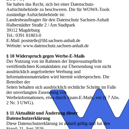
Sie haben das Recht, sich bei einer Datenschutz-
Aufsichtsbehörde zu beschweren. Die für WOWA-Tools
zuständige Aufsichtsbehörde ist:
Landesbeauftragter für den Datenschutz Sachsen-Anhalt
Halberstädter Straße 2 / Am Stadtpark
39112 Magdeburg
Tel.: 0391 81803-0
E-Mail: poststelle@lfd.sachsen-anhalt.de
Website: www.datenschutz.sachsen-anhalt.de
§ 10 Widerspruch gegen Werbe-E-Mails
Der Nutzung von im Rahmen der Impressumspflicht
veröffentlichten Kontaktdaten zur Übersendung von nicht
ausdrücklich angeforderter Werbung und
Informationsmaterialien wird hiermit widersprochen. Die
Betreiber der
Seiten behalten sich ausdrücklich rechtliche Schritte im Falle
der unverlangten Zusendung von
Werbeinformationen, etwa durch Spam-E-Mails, vor (§ 7 Abs.
2 Nr. 3 UWG).
§ 11 Aktualität und Änderung dieser
Datenschutzerklärung
Diese Datenschutzerklärung ist aktuell gültig und hat den
Stand: 21. Juni 2026