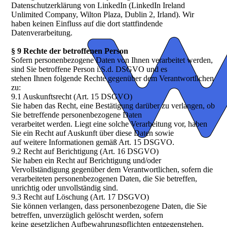
Datenschutzerklärung von LinkedIn (LinkedIn Ireland
Unlimited Company, Wilton Plaza, Dublin 2, Irland). Wir
haben keinen Einfluss auf die dort stattfindende
Datenverarbeitung.
§ 9 Rechte der betroffenen Person
Sofern personenbezogene Daten von Ihnen verarbeitet werden,
sind Sie betroffene Person i.S.d. DSGVO und es
stehen Ihnen folgende Rechte gegenüber dem Verantwortlichen
zu:
9.1 Auskunftsrecht (Art. 15 DSGVO)
Sie haben das Recht, eine Bestätigung darüber zu verlangen, ob
Sie betreffende personenbezogene Daten
verarbeitet werden. Liegt eine solche Verarbeitung vor, haben
Sie ein Recht auf Auskunft über diese Daten sowie
auf weitere Informationen gemäß Art. 15 DSGVO.
9.2 Recht auf Berichtigung (Art. 16 DSGVO)
Sie haben ein Recht auf Berichtigung und/oder
Vervollständigung gegenüber dem Verantwortlichen, sofern die
verarbeiteten personenbezogenen Daten, die Sie betreffen,
unrichtig oder unvollständig sind.
9.3 Recht auf Löschung (Art. 17 DSGVO)
Sie können verlangen, dass personenbezogene Daten, die Sie
betreffen, unverzüglich gelöscht werden, sofern
keine gesetzlichen Aufbewahrungspflichten entgegenstehen.